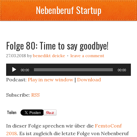
Nebenberuf Startup
Folge 80: Time to say goodbye!
27.03.2018
by
benedikt deicke
leave a comment
Audio
00:00
00:00
Player
Podcast:
Play in new window
|
Download
Subscribe:
RSS
In dieser Folge sprechen wir über die
FemtoConf
2018
. Es ist zugleich die letzte Folge von Nebenberuf